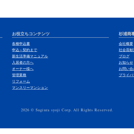
お役立ちコンテンツ
杉浦商
各種申込書
会社概要
申込～契約まで
社会貢献
新生活準備マニュアル
ブログ
入居者の方へ
お知らせ
オーナー様へ
お問い合
管理業務
プライバ
リフォーム
マンスリーマンション
2026 © Sugiura syoji Corp. All Rights Reserved.