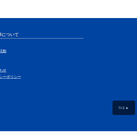
事について
活動
わせ
シーポリシー
top▲