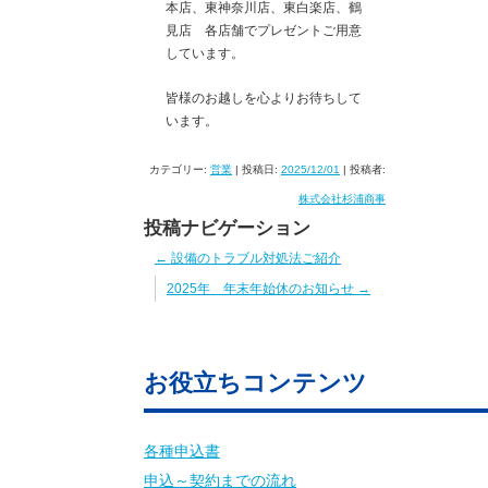
本店、東神奈川店、東白楽店、鶴
見店 各店舗でプレゼントご用意
しています。
皆様のお越しを心よりお待ちして
います。
カテゴリー:
営業
| 投稿日:
2025/12/01
|
投稿者:
株式会社杉浦商事
投稿ナビゲーション
←
設備のトラブル対処法ご紹介
2025年 年末年始休のお知らせ
→
お役立ちコンテンツ
各種申込書
申込～契約までの流れ