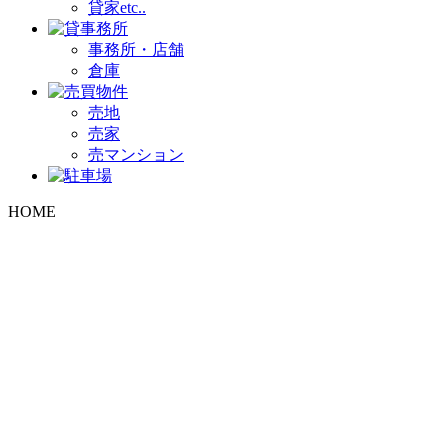
貸家etc..
事務所・店舗
倉庫
売地
売家
売マンション
HOME