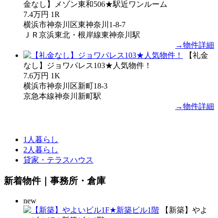
金なし】メゾン東和506★駅近ワンルーム
7.4万円
1R
横浜市神奈川区東神奈川1-8-7
ＪＲ京浜東北・根岸線東神奈川駅
→物件詳細
【礼金
なし】ジョワパレス103★人気物件！
7.6万円
1K
横浜市神奈川区新町18-3
京急本線神奈川新町駅
→物件詳細
1人暮らし
2人暮らし
貸家・テラスハウス
新着物件｜事務所・倉庫
new
【新築】やよ