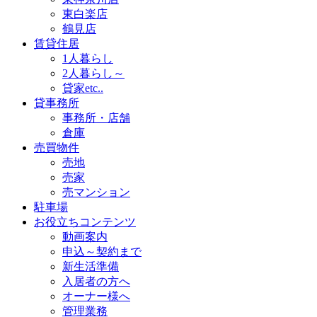
東白楽店
鶴見店
賃貸住居
1人暮らし
2人暮らし～
貸家etc..
貸事務所
事務所・店舗
倉庫
売買物件
売地
売家
売マンション
駐車場
お役立ちコンテンツ
動画案内
申込～契約まで
新生活準備
入居者の方へ
オーナー様へ
管理業務