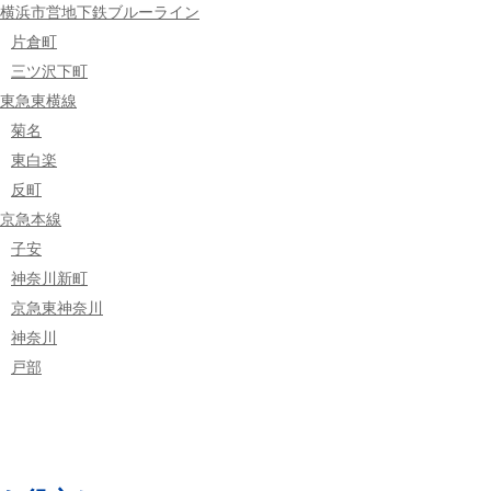
横浜市営地下鉄ブルーライン
片倉町
三ツ沢下町
東急東横線
菊名
東白楽
反町
京急本線
子安
神奈川新町
京急東神奈川
神奈川
戸部