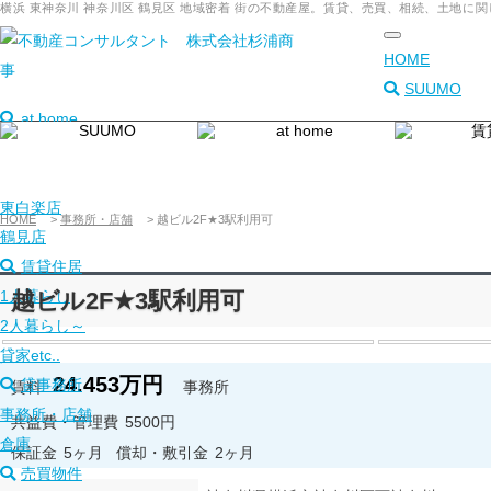
横浜 東神奈川 神奈川区 鶴見区 地域密着 街の不動産屋。賃貸、売買、相続、土地
toggle
HOME
navigation
SUUMO
at home
本店
東神奈川店
東白楽店
HOME
>
事務所・店舗
>
越ビル2F★3駅利用可
鶴見店
賃貸住居
1人暮らし
越ビル2F★3駅利用可
2人暮らし～
貸家etc..
24.453万円
貸事務所
賃料
事務所
事務所・店舗
共益費・管理費
5500円
倉庫
保証金
5ヶ月
償却・敷引金
2ヶ月
売買物件