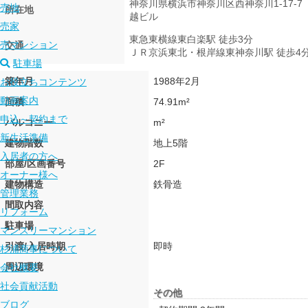
神奈川県横浜市神奈川区西神奈川1-17-7
売地
所在地
越ビル
売家
東急東横線東白楽駅 徒歩3分
売マンション
交通
ＪＲ京浜東北・根岸線東神奈川駅 徒歩4
駐車場
築年月
1988年2月
お役立ちコンテンツ
動画案内
面積
74.91m²
申込～契約まで
バルコニー
m²
新生活準備
建物階数
地上5階
入居者の方へ
部屋/区画番号
2F
オーナー様へ
建物構造
鉄骨造
管理業務
間取内容
リフォーム
駐車場
マンスリーマンション
引渡/入居時期
即時
杉浦商事について
周辺環境
会社概要
社会貢献活動
その他
ブログ