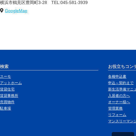
横浜市鶴見区豊岡町3-28
TEL:045-581-3939
GoogleMap
検索
お役立ちコン
スーモ
各種申込書
アットホーム
申込～契約まで
賃貸住宅
新生活準備マニ
賃貸事務所
入居者の方へ
売買物件
オーナー様へ
駐車場
管理業務
リフォーム
マンスリーマン