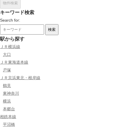
キーワード検索
Search for:
駅から探す
ＪＲ横浜線
大口
ＪＲ東海道本線
戸塚
ＪＲ京浜東北・根岸線
鶴見
東神奈川
横浜
本郷台
相鉄本線
平沼橋