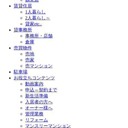
賃貸住居
1人暮らし
2人暮らし～
貸家etc..
貸事務所
事務所・店舗
倉庫
売買物件
売地
売家
売マンション
駐車場
お役立ちコンテンツ
動画案内
申込～契約まで
新生活準備
入居者の方へ
オーナー様へ
管理業務
リフォーム
マンスリーマンション