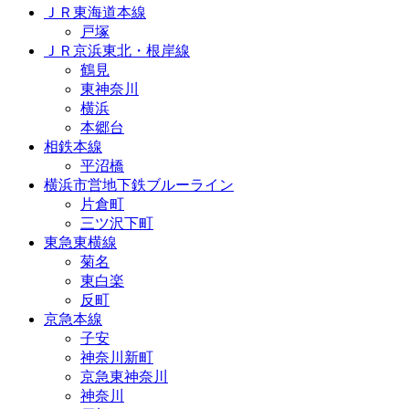
ＪＲ東海道本線
戸塚
ＪＲ京浜東北・根岸線
鶴見
東神奈川
横浜
本郷台
相鉄本線
平沼橋
横浜市営地下鉄ブルーライン
片倉町
三ツ沢下町
東急東横線
菊名
東白楽
反町
京急本線
子安
神奈川新町
京急東神奈川
神奈川