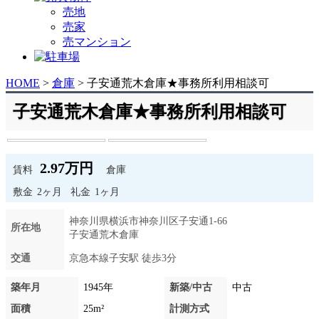
売地
売家
売マンション
HOME
>
倉庫
>
子安通荒木倉庫★事務所利用相談可
子安通荒木倉庫★事務所利用相談可
2.97万円
賃料
倉庫
敷金
2ヶ月
礼金
1ヶ月
神奈川県横浜市神奈川区子安通1-66
所在地
子安通荒木倉庫
交通
京急本線子安駅 徒歩3分
築年月
1945年
新築/中古
中古
面積
25m²
計測方式