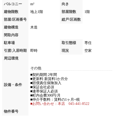
バルコニー
m²
向き
建物階数
地上1階
部屋階数
1階
部屋/区画番号
総戸/区画数
建物構造
木造
間取内容
駐車場
取引態様
専任
引渡/入居時期
即時
現況
空家
周辺環境
その他
■契約期間:2年間
■更新料:新賃料1か月分
■賠償責任保険加入
設備・条件
■保証会社必須
■連帯保証人必須
■町内会費300円/月
■仲介手数料：賃料の1ヶ月+税
■お問い合わせ：本店 045-441-8522
物件番号