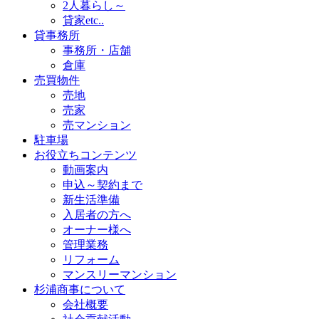
2人暮らし～
貸家etc..
貸事務所
事務所・店舗
倉庫
売買物件
売地
売家
売マンション
駐車場
お役立ちコンテンツ
動画案内
申込～契約まで
新生活準備
入居者の方へ
オーナー様へ
管理業務
リフォーム
マンスリーマンション
杉浦商事について
会社概要