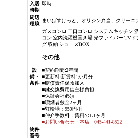
入居
即時
時期
周辺
まいばすけっと、オリジン弁当、クリー
環境
ガスコンロ 二口コンロ システムキッチン 
コン 室内洗濯機置き場 光ファイバー TVド
グ 収納 シューズBOX
その他
設
■契約期間:2年間
備・
■更新料:新賃料1か月分
条件
■賠償責任保険加入
■鍵交換費用借主様負担
■保証会社必須
■喫煙者敷金2ヶ月
■駐輪場：550円/月
■仲介手数料：賃料の1.1ヶ月
■お問い合わせ：本店 045-441-8522
物件
番号