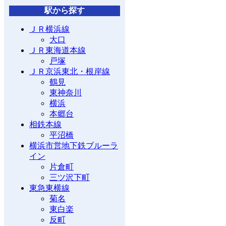
駅から探す
ＪＲ横浜線
大口
ＪＲ東海道本線
戸塚
ＪＲ京浜東北・根岸線
鶴見
東神奈川
横浜
本郷台
相鉄本線
平沼橋
横浜市営地下鉄ブルーラ
イン
片倉町
三ツ沢下町
東急東横線
菊名
東白楽
反町