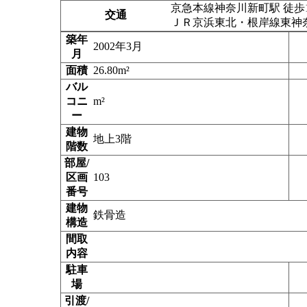
京急本線神奈川新町駅 徒歩
交通
ＪＲ京浜東北・根岸線東神奈
築年
2002年3月
月
面積
26.80m²
バル
コニ
m²
ー
建物
地上3階
階数
部屋/
区画
103
番号
建物
鉄骨造
構造
間取
内容
駐車
場
引渡/