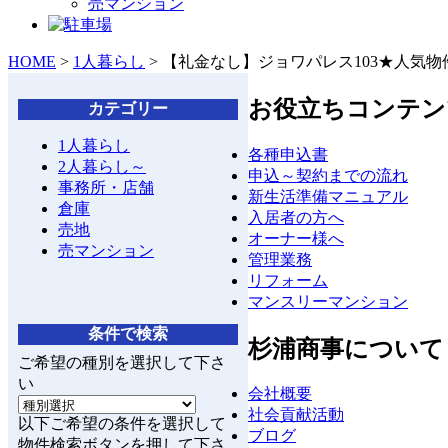
売マンション
HOME
>
1人暮らし
>
【礼金なし】ジョワパレス103★人気物
お役立ちコンテン
カテゴリー
1人暮らし
各種申込書
2人暮らし～
申込～契約までの流れ
事務所・店舗
新生活準備マニュアル
倉庫
入居者の方へ
売地
オーナー様へ
売マンション
管理業務
リフォーム
マンスリーマンション
条件で検索
杉浦商事について
ご希望の種別を選択して下さ
い
会社概要
社会貢献活動
以下ご希望の条件を選択して
ブログ
物件検索ボタンを押して下さ