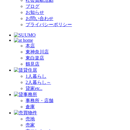
社会貢献活動
ブログ
お知らせ
お問い合わせ
プライバシーポリシー
本店
東神奈川店
東白楽店
鶴見店
1人暮らし
2人暮らし～
貸家etc..
事務所・店舗
倉庫
売地
売家