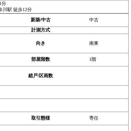
1分
川駅 徒歩12分
新築/中古
中古
計測方式
向き
南東
部屋階数
1階
総戸/区画数
取引態様
専任