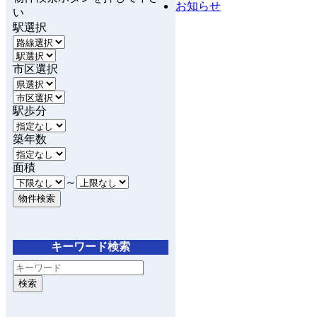
お知らせ
い
駅選択
市区選択
駅歩分
築年数
面積
～
キーワード検索