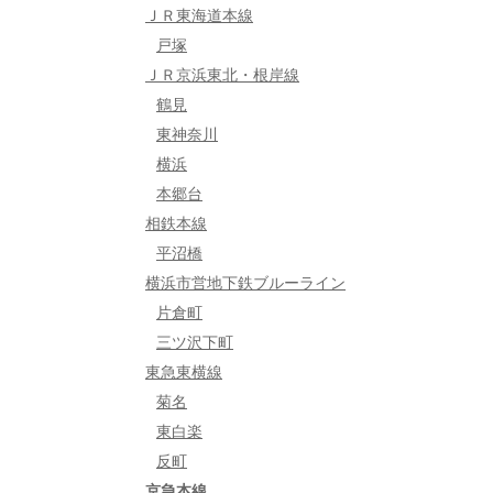
ＪＲ東海道本線
戸塚
ＪＲ京浜東北・根岸線
鶴見
東神奈川
横浜
本郷台
相鉄本線
平沼橋
横浜市営地下鉄ブルーライン
片倉町
三ツ沢下町
東急東横線
菊名
東白楽
反町
京急本線