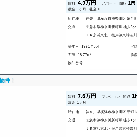
4.9万円
1R
賃料
アパート
間取
敷金
1ヶ月
礼金
0
所在地
神奈川県横浜市神奈川区 亀住町8
交通
京急本線神奈川新町駅 徒歩3分
ＪＲ京浜東北・根岸線東神奈川駅
築年月
1991年6月
構
面積
18.77m²
階
物件番号
気物件！
7.6万円
1
賃料
マンション
間取
敷金
1ヶ月
所在地
神奈川県横浜市神奈川区 新町18
交通
京急本線神奈川新町駅 徒歩1分
ＪＲ京浜東北・根岸線東神奈川駅