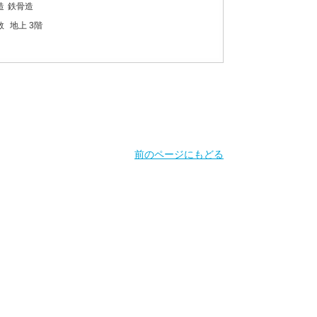
造
鉄骨造
数
地上 3階
前のページにもどる