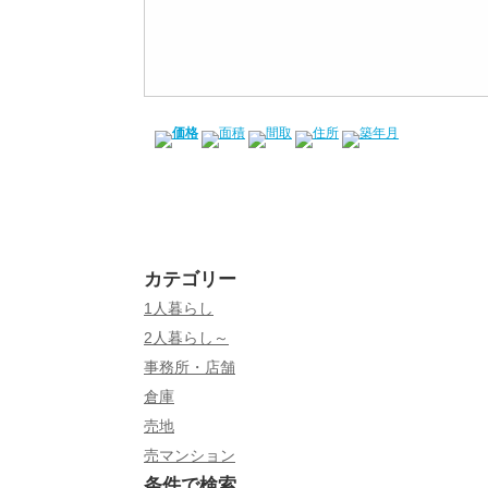
価格
面積
間取
住所
築年月
カテゴリー
1人暮らし
2人暮らし～
事務所・店舗
倉庫
売地
売マンション
条件で検索