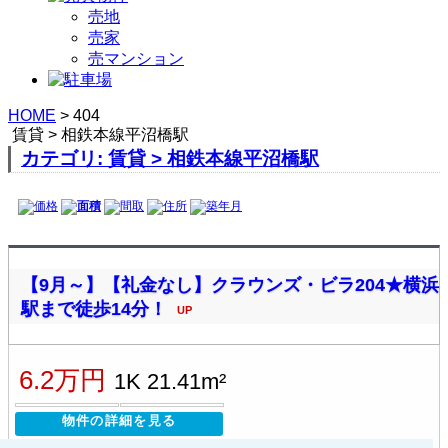
売地
売家
売マンション
HOME
>
404
賃貸 > 相鉄本線平沼橋駅
カテゴリ: 賃貸 > 相鉄本線平沼橋駅
価格
面積
間取
住所
築年月
【9月～】【礼金なし】クラウンズ・ビラ204★横浜
駅まで徒歩14分！
UP
6.2万円
1K 21.41m²
物件の詳細を見る