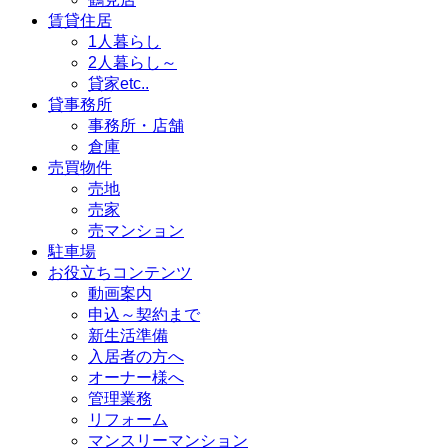
賃貸住居
1人暮らし
2人暮らし～
貸家etc..
貸事務所
事務所・店舗
倉庫
売買物件
売地
売家
売マンション
駐車場
お役立ちコンテンツ
動画案内
申込～契約まで
新生活準備
入居者の方へ
オーナー様へ
管理業務
リフォーム
マンスリーマンション