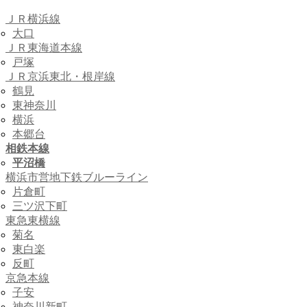
ＪＲ横浜線
大口
ＪＲ東海道本線
戸塚
ＪＲ京浜東北・根岸線
鶴見
東神奈川
横浜
本郷台
相鉄本線
平沼橋
横浜市営地下鉄ブルーライン
片倉町
三ツ沢下町
東急東横線
菊名
東白楽
反町
京急本線
子安
神奈川新町