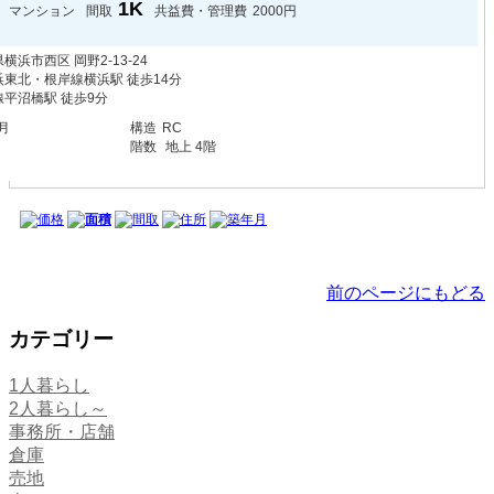
1K
マンション
間取
共益費・管理費
2000円
横浜市西区 岡野2-13-24
東北・根岸線横浜駅 徒歩14分
平沼橋駅 徒歩9分
月
構造
RC
階数
地上 4階
価格
面積
間取
住所
築年月
前のページにもどる
カテゴリー
1人暮らし
2人暮らし～
事務所・店舗
倉庫
売地