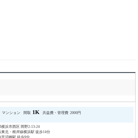
1K
マンション
間取
共益費・管理費
2000円
横浜市西区 岡野2-13-24
東北・根岸線横浜駅 徒歩14分
平沼橋駅 徒歩9分