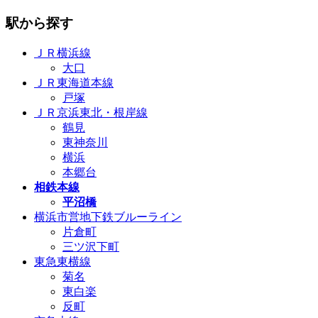
駅から探す
ＪＲ横浜線
大口
ＪＲ東海道本線
戸塚
ＪＲ京浜東北・根岸線
鶴見
東神奈川
横浜
本郷台
相鉄本線
平沼橋
横浜市営地下鉄ブルーライン
片倉町
三ツ沢下町
東急東横線
菊名
東白楽
反町