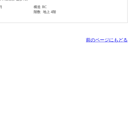
月
構造
RC
階数
地上 4階
前のページにもどる