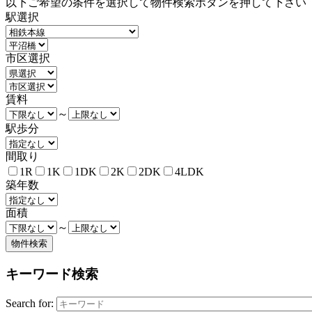
以下ご希望の条件を選択して物件検索ボタンを押して下さい
駅選択
市区選択
賃料
～
駅歩分
間取り
1R
1K
1DK
2K
2DK
4LDK
築年数
面積
～
キーワード検索
Search for: