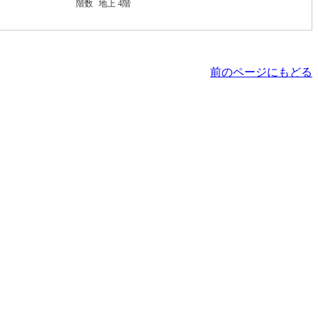
階数
地上 4階
前のページにもどる