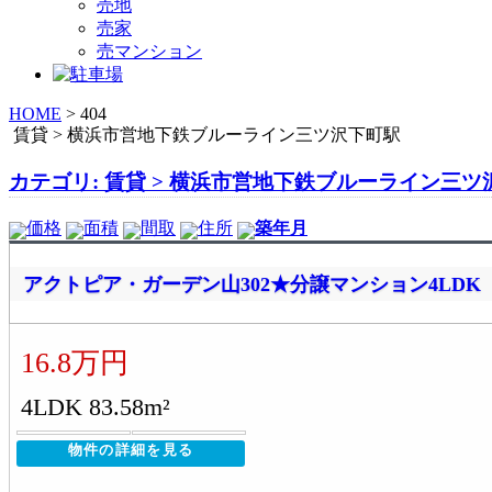
売地
売家
売マンション
HOME
>
404
賃貸 > 横浜市営地下鉄ブルーライン三ツ沢下町駅
カテゴリ: 賃貸 > 横浜市営地下鉄ブルーライン三ツ
価格
面積
間取
住所
築年月
アクトピア・ガーデン山302★分譲マンション4LDK
16.8万円
4LDK 83.58m²
物件の詳細を見る