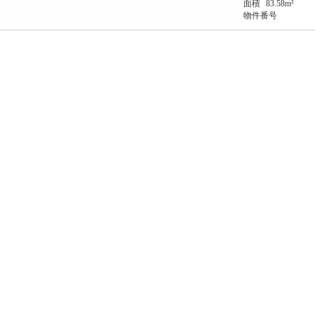
面積
83.58m²
物件番号