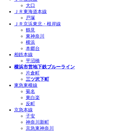
大口
ＪＲ東海道本線
戸塚
ＪＲ京浜東北・根岸線
鶴見
東神奈川
横浜
本郷台
相鉄本線
平沼橋
横浜市営地下鉄ブルーライン
片倉町
三ツ沢下町
東急東横線
菊名
東白楽
反町
京急本線
子安
神奈川新町
京急東神奈川