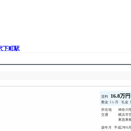
沢下町駅
16.8万
賃料
敷金
1ヶ月
礼金
所在地
神奈川県
交通
横浜市
東急東横
築年月
平成2年6