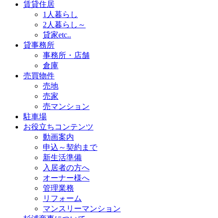
賃貸住居
1人暮らし
2人暮らし～
貸家etc..
貸事務所
事務所・店舗
倉庫
売買物件
売地
売家
売マンション
駐車場
お役立ちコンテンツ
動画案内
申込～契約まで
新生活準備
入居者の方へ
オーナー様へ
管理業務
リフォーム
マンスリーマンション