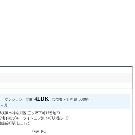
円
4LDK
マンション
間取
共益費・管理費
5000円
1ヶ月
横浜市神奈川区 三ッ沢下町15番地23
営地下鉄ブルーライン三ツ沢下町駅 徒歩8分
線反町駅 徒歩12分
月
構造
RC