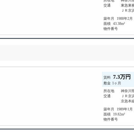
所在地
神奈川県
交通
東急東横
ＪＲ京
築年月
1988年2月
面積
43.38m²
物件番号
7.3万円
賃料
敷金
1ヶ月
所在地
神奈川県
交通
ＪＲ京
京急本
築年月
1989年1月
面積
19.82m²
物件番号