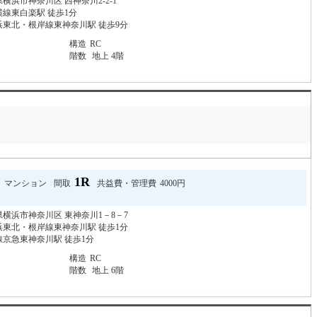
横浜市神奈川区 西神奈川2-2-1
線東白楽駅 徒歩1分
浜東北・根岸線東神奈川駅 徒歩9分
構造
RC
階数
地上 4階
1R
マンション
間取
共益費・管理費
4000円
横浜市神奈川区 東神奈川1－8－7
浜東北・根岸線東神奈川駅 徒歩1分
線京急東神奈川駅 徒歩1分
構造
RC
階数
地上 6階