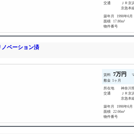
交通
ＪＲ京浜
京急本線
築年月
1990年6月
面積
17.80m²
物件番号
リノベーション済
7万円
賃料
敷金
1ヶ月
所在地
神奈川県
交通
ＪＲ京浜
京急本線
築年月
1990年6月
面積
22.66m²
物件番号