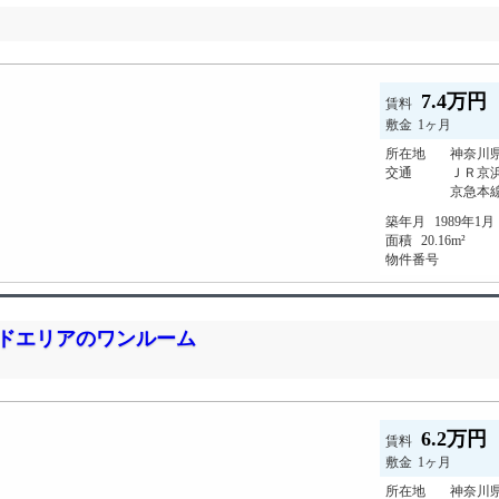
7.4万円
賃料
敷金
1ヶ月
所在地
神奈川県
交通
ＪＲ京
京急本
築年月
1989年1月
面積
20.16m²
物件番号
イドエリアのワンルーム
6.2万円
賃料
敷金
1ヶ月
所在地
神奈川県