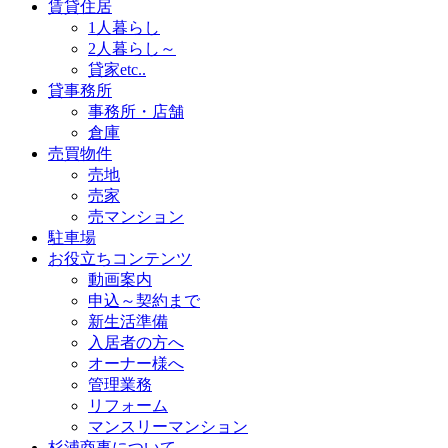
賃貸住居
1人暮らし
2人暮らし～
貸家etc..
貸事務所
事務所・店舗
倉庫
売買物件
売地
売家
売マンション
駐車場
お役立ちコンテンツ
動画案内
申込～契約まで
新生活準備
入居者の方へ
オーナー様へ
管理業務
リフォーム
マンスリーマンション
杉浦商事について