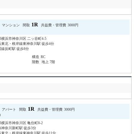
1R
マンション
間取
共益費・管理費
3000円
横浜市神奈川区 二ッ谷町4-5
浜東北・根岸線東神奈川駅 徒歩4分
線反町駅 徒歩8分
月
構造
RC
階数
地上 7階
1R
アパート
間取
共益費・管理費
3000円
0
横浜市神奈川区 亀住町8-2
神奈川新町駅 徒歩3分
東北・根岸線東神奈川駅 徒歩11分