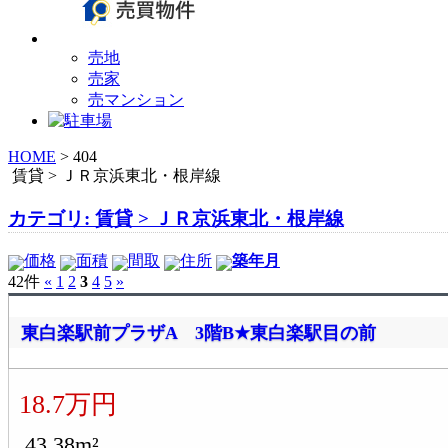
売地
売家
売マンション
HOME
>
404
賃貸 > ＪＲ京浜東北・根岸線
カテゴリ: 賃貸 > ＪＲ京浜東北・根岸線
価格
面積
間取
住所
築年月
42件
«
1
2
3
4
5
»
東白楽駅前プラザA 3階B★東白楽駅目の前
18.7万円
43.38m²