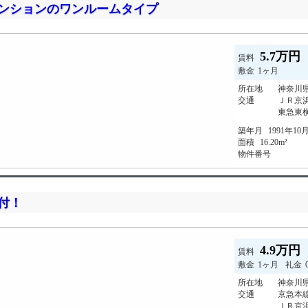
マンションのワンルームタイプ
5.7万円
賃料
敷金
1ヶ月
所在地
神奈川県
交通
ＪＲ京
東急東横
築年月
1991年10
面積
16.20m²
物件番号
付！
4.9万円
賃料
敷金
1ヶ月
礼金
所在地
神奈川県
交通
京急本線
ＪＲ京浜