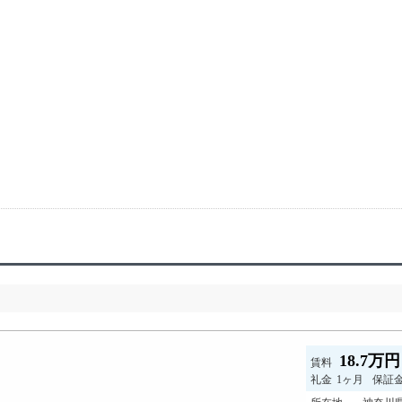
18.7万
賃料
礼金
1ヶ月
保証