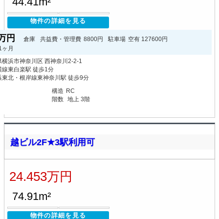
44.41m²
物件の詳細を見る
57万円
倉庫
共益費・管理費
8800円
駐車場
空有 127600円
1ヶ月
横浜市神奈川区 西神奈川2-2-1
線東白楽駅 徒歩1分
浜東北・根岸線東神奈川駅 徒歩9分
月
構造
RC
階数
地上 3階
越ビル2F★3駅利用可
24.453万円
74.91m²
物件の詳細を見る