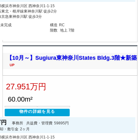
横浜市神奈川区 西神奈川1-1-15
浜東北・根岸線東神奈川駅 徒歩2分
線京急東神奈川駅 徒歩3分
月未完成
構造
RC
階数
地上 7階
【10月～】Sugiura東神奈川States Bldg.3階★新築
UP
27.951万円
60.00m²
物件の詳細を見る
1万円
事務所
共益費・管理費
59895円
却・敷引金
2ヶ月
横浜市神奈川区 西神奈川1-1-15