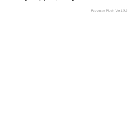
Fudousan Plugin Ver.1.5.6