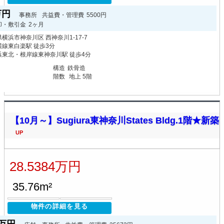
3万円
事務所
共益費・管理費
5500円
却・敷引金
2ヶ月
横浜市神奈川区 西神奈川1-17-7
線東白楽駅 徒歩3分
浜東北・根岸線東神奈川駅 徒歩4分
月
構造
鉄骨造
階数
地上 5階
【10月～】Sugiura東神奈川States Bldg.1階★新築
UP
28.5384万円
35.76m²
物件の詳細を見る