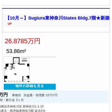
【10月～】Sugiura東神奈川States Bldg.7階★新築
UP
26.8785万円
53.86m²
物件の詳細を見る
85万円
事務所
共益費・管理費
53757円
却・敷引金
2ヶ月
横浜市神奈川区 西神奈川1-1-15
浜東北・根岸線東神奈川駅 徒歩2分