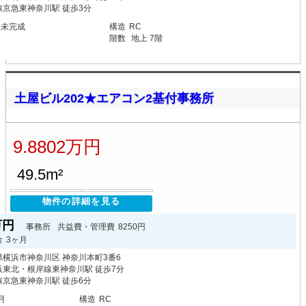
線京急東神奈川駅 徒歩3分
月未完成
構造
RC
階数
地上 7階
土屋ビル202★エアコン2基付事務所
9.8802万円
49.5m²
物件の詳細を見る
2万円
事務所
共益費・管理費
8250円
金
3ヶ月
横浜市神奈川区 神奈川本町3番6
浜東北・根岸線東神奈川駅 徒歩7分
線京急東神奈川駅 徒歩6分
月
構造
RC