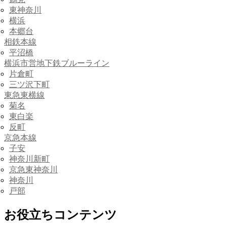
東神奈川
横浜
本郷台
相鉄本線
平沼橋
横浜市営地下鉄ブルーライン
片倉町
三ツ沢下町
東急東横線
菊名
東白楽
反町
京急本線
子安
神奈川新町
京急東神奈川
神奈川
戸部
お役立ちコンテンツ