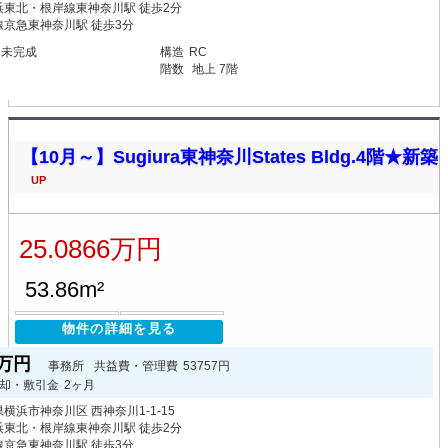
浜東北・根岸線東神奈川駅 徒歩2分
線京急東神奈川駅 徒歩3分
月未完成
構造
RC
階数
地上 7階
【10月～】Sugiura東神奈川States Bldg.4階★新築
UP
25.0866万円
53.86m²
物件の詳細を見る
66万円
事務所
共益費・管理費
53757円
却・敷引金
2ヶ月
横浜市神奈川区 西神奈川1-1-15
浜東北・根岸線東神奈川駅 徒歩2分
線京急東神奈川駅 徒歩3分