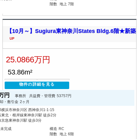
階数
地上 7階
【10月～】Sugiura東神奈川States Bldg.6階★新築
UP
25.0866万円
53.86m²
物件の詳細を見る
66万円
事務所
共益費・管理費
53757円
却・敷引金
2ヶ月
横浜市神奈川区 西神奈川1-1-15
浜東北・根岸線東神奈川駅 徒歩2分
線京急東神奈川駅 徒歩3分
月未完成
構造
RC
階数
地上 6階