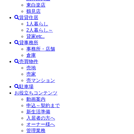
東白楽店
鶴見店
賃貸住居
1人暮らし
2人暮らし～
貸家etc..
貸事務所
事務所・店舗
倉庫
売買物件
売地
売家
売マンション
駐車場
お役立ちコンテンツ
動画案内
申込～契約まで
新生活準備
入居者の方へ
オーナー様へ
管理業務