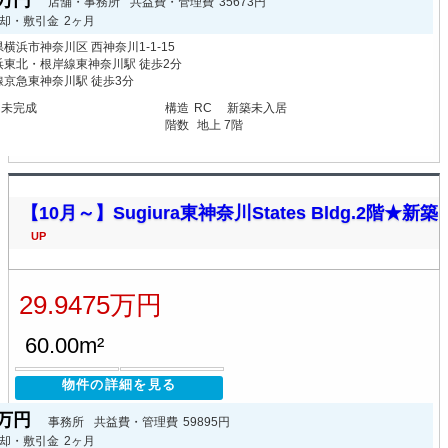
84万円
店舗・事務所
共益費・管理費
35673円
却・敷引金
2ヶ月
横浜市神奈川区 西神奈川1-1-15
浜東北・根岸線東神奈川駅 徒歩2分
線京急東神奈川駅 徒歩3分
月未完成
構造
RC
新築未入居
階数
地上 7階
【10月～】Sugiura東神奈川States Bldg.2階★新築
UP
29.9475万円
60.00m²
物件の詳細を見る
75万円
事務所
共益費・管理費
59895円
却・敷引金
2ヶ月