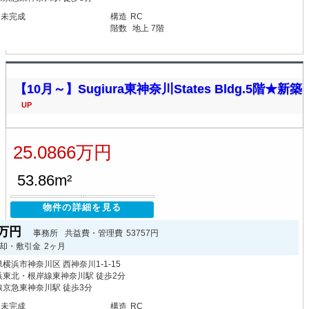
月未完成
構造
RC
階数
地上 7階
【10月～】Sugiura東神奈川States Bldg.5階★新築
UP
25.0866万円
53.86m²
物件の詳細を見る
66万円
事務所
共益費・管理費
53757円
却・敷引金
2ヶ月
横浜市神奈川区 西神奈川1-1-15
浜東北・根岸線東神奈川駅 徒歩2分
線京急東神奈川駅 徒歩3分
月未完成
構造
RC