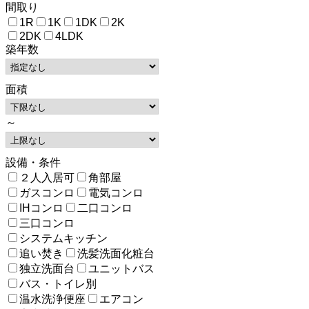
間取り
1R
1K
1DK
2K
2DK
4LDK
築年数
面積
～
設備・条件
２人入居可
角部屋
ガスコンロ
電気コンロ
IHコンロ
二口コンロ
三口コンロ
システムキッチン
追い焚き
洗髪洗面化粧台
独立洗面台
ユニットバス
バス・トイレ別
温水洗浄便座
エアコン