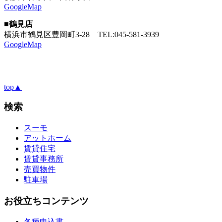
GoogleMap
■鶴見店
横浜市鶴見区豊岡町3-28
TEL:045-581-3939
GoogleMap
top▲
検索
スーモ
アットホーム
賃貸住宅
賃貸事務所
売買物件
駐車場
お役立ちコンテンツ
各種申込書