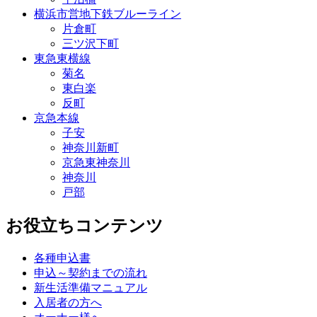
横浜市営地下鉄ブルーライン
片倉町
三ツ沢下町
東急東横線
菊名
東白楽
反町
京急本線
子安
神奈川新町
京急東神奈川
神奈川
戸部
お役立ちコンテンツ
各種申込書
申込～契約までの流れ
新生活準備マニュアル
入居者の方へ