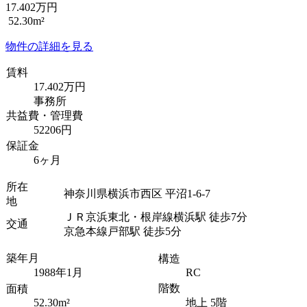
17.402万円
52.30m²
物件の詳細を見る
賃料
17.402万円
事務所
共益費・管理費
52206円
保証金
6ヶ月
所在
神奈川県横浜市西区 平沼1-6-7
地
ＪＲ京浜東北・根岸線横浜駅 徒歩7分
交通
京急本線戸部駅 徒歩5分
築年月
構造
1988年1月
RC
階数
面積
52.30m²
地上 5階