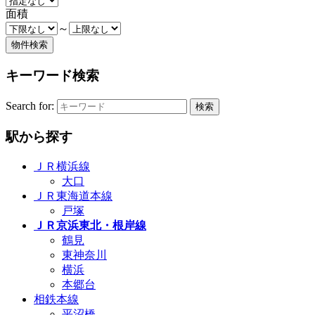
面積
～
キーワード検索
Search for:
駅から探す
ＪＲ横浜線
大口
ＪＲ東海道本線
戸塚
ＪＲ京浜東北・根岸線
鶴見
東神奈川
横浜
本郷台
相鉄本線
平沼橋