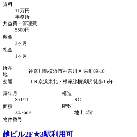
賃料
11万円
事務所
共益費・管理費
5500円
敷金
3ヶ月
礼金
1ヶ月
所在
神奈川県横浜市神奈川区 栄町89-18
地
交通
ＪＲ京浜東北・根岸線横浜駅 徒歩15分
築年月
構造
S51/11
RC
階数
面積
34.76m²
地上 4階
物件番号
越ビル2F★3駅利用可