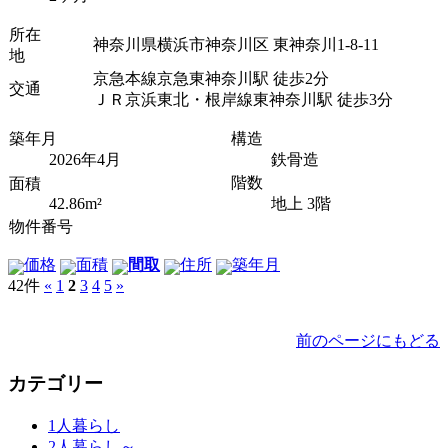
所在
神奈川県横浜市神奈川区 東神奈川1-8-11
地
京急本線京急東神奈川駅 徒歩2分
交通
ＪＲ京浜東北・根岸線東神奈川駅 徒歩3分
築年月
構造
2026年4月
鉄骨造
階数
面積
42.86m²
地上 3階
物件番号
価格
面積
間取
住所
築年月
42件
«
1
2
3
4
5
»
前のページにもどる
カテゴリー
1人暮らし
2人暮らし～