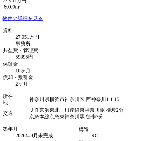
27.951万円
60.00m²
物件の詳細を見る
賃料
27.951万円
事務所
共益費・管理費
59895円
保証金
10ヶ月
償却・敷引金
2ヶ月
所在
神奈川県横浜市神奈川区 西神奈川1-1-15
地
ＪＲ京浜東北・根岸線東神奈川駅 徒歩2分
交通
京急本線京急東神奈川駅 徒歩3分
築年月
構造
2026年9月未完成
RC