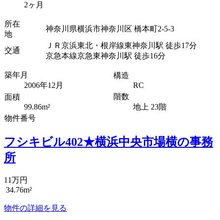
2ヶ月
所在
神奈川県横浜市神奈川区 橋本町2-5-3
地
ＪＲ京浜東北・根岸線東神奈川駅 徒歩17分
交通
京急本線京急東神奈川駅 徒歩16分
築年月
構造
2006年12月
RC
階数
面積
99.86m²
地上 23階
物件番号
フシキビル402★横浜中央市場横の事務
所
11万円
34.76m²
物件の詳細を見る