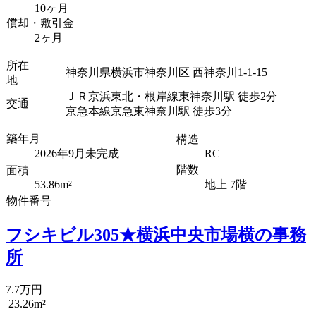
10ヶ月
償却・敷引金
2ヶ月
所在
神奈川県横浜市神奈川区 西神奈川1-1-15
地
ＪＲ京浜東北・根岸線東神奈川駅 徒歩2分
交通
京急本線京急東神奈川駅 徒歩3分
築年月
構造
2026年9月未完成
RC
階数
面積
53.86m²
地上 7階
物件番号
フシキビル305★横浜中央市場横の事務
所
7.7万円
23.26m²