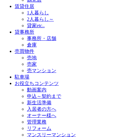
賃貸住居
1人暮らし
2人暮らし～
貸家etc..
貸事務所
事務所・店舗
倉庫
売買物件
売地
売家
売マンション
駐車場
お役立ちコンテンツ
動画案内
申込～契約まで
新生活準備
入居者の方へ
オーナー様へ
管理業務
リフォーム
マンスリーマンション