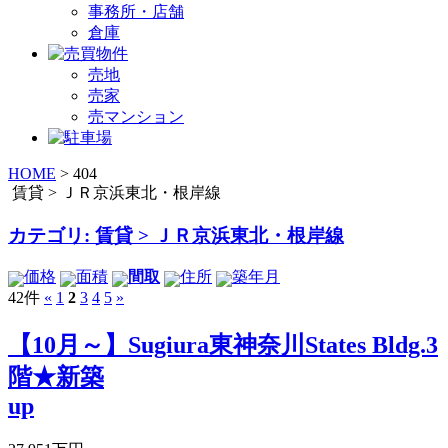
事務所・店舗
倉庫
売地
売家
売マンション
HOME
>
404
賃貸 > ＪＲ京浜東北・根岸線
カテゴリ: 賃貸 > ＪＲ京浜東北・根岸線
価格
面積
間取
住所
築年月
42件
«
1
2
3
4
5
»
【10月～】Sugiura東神奈川States Bldg.3
階★新築
up