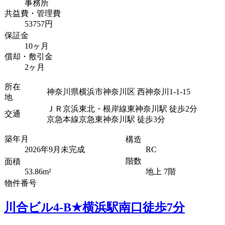
事務所
共益費・管理費
53757円
保証金
10ヶ月
償却・敷引金
2ヶ月
所在
神奈川県横浜市神奈川区 西神奈川1-1-15
地
ＪＲ京浜東北・根岸線東神奈川駅 徒歩2分
交通
京急本線京急東神奈川駅 徒歩3分
築年月
構造
2026年9月未完成
RC
階数
面積
53.86m²
地上 7階
物件番号
川合ビル4-B★横浜駅南口徒歩7分