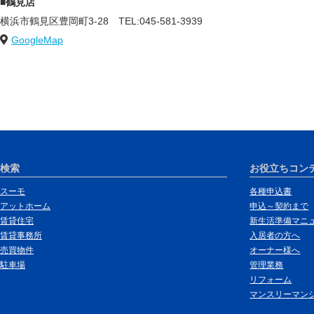
■鶴見店
横浜市鶴見区豊岡町3-28
TEL:045-581-3939
GoogleMap
検索
お役立ちコン
スーモ
各種申込書
アットホーム
申込～契約まで
賃貸住宅
新生活準備マニ
賃貸事務所
入居者の方へ
売買物件
オーナー様へ
駐車場
管理業務
リフォーム
マンスリーマン