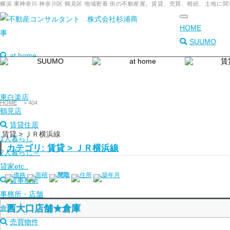
横浜 東神奈川 神奈川区 鶴見区 地域密着 街の不動産屋。賃貸、売買、相続、土地
toggle
HOME
navigation
SUUMO
at home
本店
東神奈川店
東白楽店
HOME
>
404
鶴見店
賃貸住居
賃貸 > ＪＲ横浜線
1人暮らし
カテゴリ: 賃貸 > ＪＲ横浜線
2人暮らし～
貸家etc..
価格
面積
間取
住所
築年月
貸事務所
事務所・店舗
西大口店舗★倉庫
倉庫
売買物件