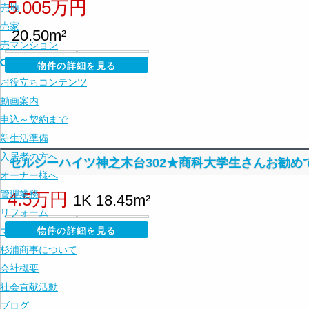
5.005万円
売地
売家
20.50m²
売マンション
駐車場
物件の詳細を見る
お役立ちコンテンツ
動画案内
申込～契約まで
新生活準備
入居者の方へ
セルシーハイツ神之木台302★商科大学生さんお勧め
オーナー様へ
管理業務
4.5万円
1K 18.45m²
リフォーム
マンスリーマンション
物件の詳細を見る
杉浦商事について
会社概要
社会貢献活動
ブログ