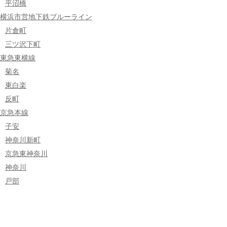
平沼橋
横浜市営地下鉄ブルーライン
片倉町
三ツ沢下町
東急東横線
菊名
東白楽
反町
京急本線
子安
神奈川新町
京急東神奈川
神奈川
戸部