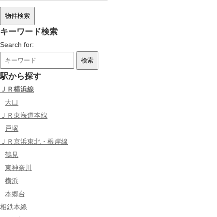
キーワード検索
Search for:
駅から探す
ＪＲ横浜線
大口
ＪＲ東海道本線
戸塚
ＪＲ京浜東北・根岸線
鶴見
東神奈川
横浜
本郷台
相鉄本線