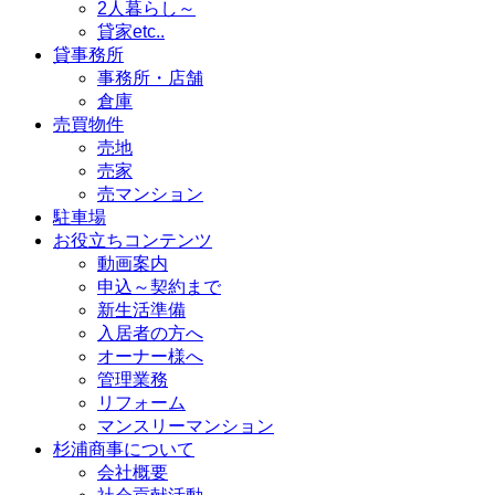
2人暮らし～
貸家etc..
貸事務所
事務所・店舗
倉庫
売買物件
売地
売家
売マンション
駐車場
お役立ちコンテンツ
動画案内
申込～契約まで
新生活準備
入居者の方へ
オーナー様へ
管理業務
リフォーム
マンスリーマンション
杉浦商事について
会社概要