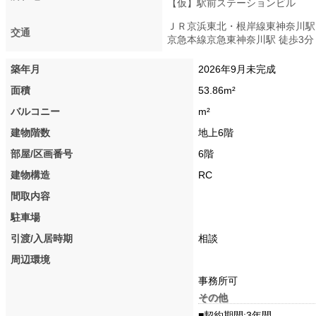
【仮】駅前ステーションビル
ＪＲ京浜東北・根岸線東神奈川駅
交通
京急本線京急東神奈川駅 徒歩3分
築年月
2026年9月未完成
面積
53.86m²
バルコニー
m²
建物階数
地上6階
部屋/区画番号
6階
建物構造
RC
間取内容
駐車場
引渡/入居時期
相談
周辺環境
事務所可
その他
■契約期間:3年間