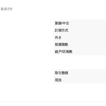
 徒歩2分
新築/中古
計測方式
向き
部屋階数
総戸/区画数
取引態様
現況