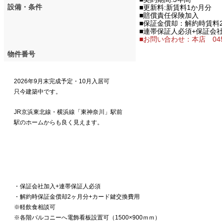
設備・条件
■更新料:新賃料1か月分
■賠償責任保険加入
■保証金償却：解約時賃料
■連帯保証人必須+保証会
■お問い合わせ：本店 045-4
物件番号
2026年9月末完成予定・10月入居可
只今建築中です。
JR京浜東北線・横浜線「東神奈川」駅前
駅のホームからも良く見えます。
・保証会社加入+連帯保証人必須
・解約時保証金償却2ヶ月分+カード鍵交換費用
※軽飲食相談可
※各階バルコニーへ電飾看板設置可（1500×900ｍｍ）