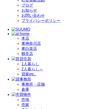
社会貢献活動
ブログ
お知らせ
お問い合わせ
プライバシーポリシー
本店
東神奈川店
東白楽店
鶴見店
1人暮らし
2人暮らし～
貸家etc..
事務所・店舗
倉庫
売地
売家