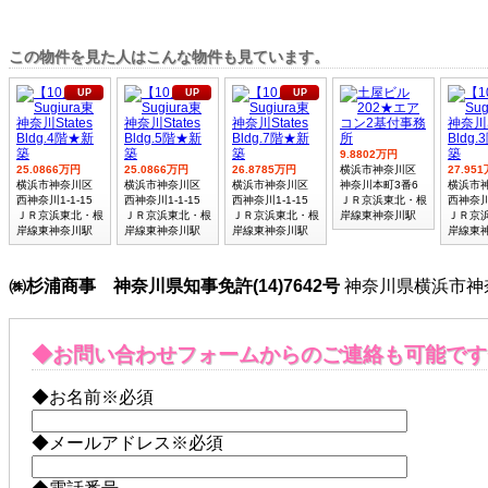
この物件を見た人はこんな物件も見ています。
UP
UP
UP
9.8802万円
25.0866万円
25.0866万円
26.8785万円
横浜市神奈川区
27.95
横浜市神奈川区
横浜市神奈川区
横浜市神奈川区
神奈川本町3番6
横浜市
西神奈川1-1-15
西神奈川1-1-15
西神奈川1-1-15
ＪＲ京浜東北・根
西神奈川1
ＪＲ京浜東北・根
ＪＲ京浜東北・根
ＪＲ京浜東北・根
岸線東神奈川駅
ＪＲ京
岸線東神奈川駅
岸線東神奈川駅
岸線東神奈川駅
岸線東
㈱杉浦商事 神奈川県知事免許(14)7642号
神奈川県横浜市神奈川
◆お問い合わせフォームからのご連絡も可能です
◆お名前
※必須
◆メールアドレス
※必須