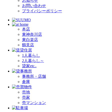
お知らせ
お問い合わせ
プライバシーポリシー
本店
東神奈川店
東白楽店
鶴見店
1人暮らし
2人暮らし～
貸家etc..
事務所・店舗
倉庫
売地
売家
売マンション