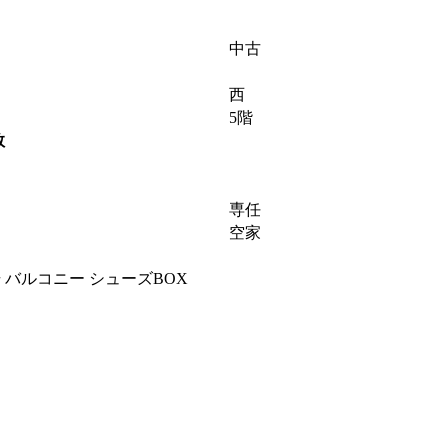
中古
西
5階
数
専任
空家
 バルコニー シューズBOX