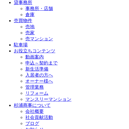
貸事務所
事務所・店舗
倉庫
売買物件
売地
売家
売マンション
駐車場
お役立ちコンテンツ
動画案内
申込～契約まで
新生活準備
入居者の方へ
オーナー様へ
管理業務
リフォーム
マンスリーマンション
杉浦商事について
会社概要
社会貢献活動
ブログ