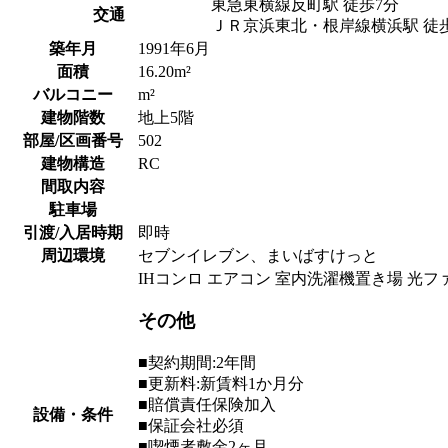
東急東横線反町駅 徒歩7分
交通
ＪＲ京浜東北・根岸線横浜駅 徒歩
築年月
1991年6月
面積
16.20m²
バルコニー
m²
建物階数
地上5階
部屋/区画番号
502
建物構造
RC
間取内容
駐車場
引渡/入居時期
即時
周辺環境
セブンイレブン、まいばすけっと
IHコンロ エアコン 室内洗濯機置き場 光フ
その他
■契約期間:2年間
■更新料:新賃料1か月分
■賠償責任保険加入
設備・条件
■保証会社必須
■喫煙者敷金2ヶ月