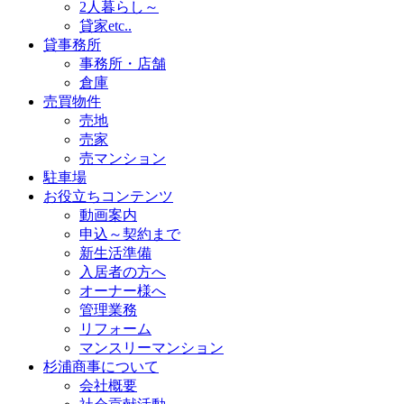
2人暮らし～
貸家etc..
貸事務所
事務所・店舗
倉庫
売買物件
売地
売家
売マンション
駐車場
お役立ちコンテンツ
動画案内
申込～契約まで
新生活準備
入居者の方へ
オーナー様へ
管理業務
リフォーム
マンスリーマンション
杉浦商事について
会社概要