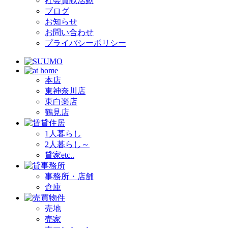
社会貢献活動
ブログ
お知らせ
お問い合わせ
プライバシーポリシー
本店
東神奈川店
東白楽店
鶴見店
1人暮らし
2人暮らし～
貸家etc..
事務所・店舗
倉庫
売地
売家