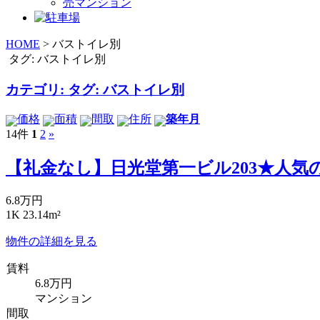
売マンション
HOME
>
バストイレ別
タグ: バストイレ別
カテゴリ: タグ: バストイレ別
価格
面積
間取
住所
築年月
14件
1
2
»
【礼金なし】日光堂第一ビル203★人気
6.8万円
1K 23.14m²
物件の詳細を見る
賃料
6.8万円
マンション
間取