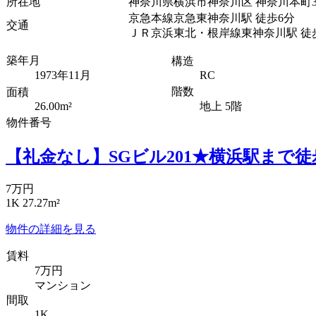
所在地
神奈川県横浜市神奈川区 神奈川本町3
京急本線京急東神奈川駅 徒歩6分
交通
ＪＲ京浜東北・根岸線東神奈川駅 徒
築年月
構造
1973年11月
RC
階数
面積
26.00m²
地上 5階
物件番号
【礼金なし】SGビル201★横浜駅まで徒
7万円
1K 27.27m²
物件の詳細を見る
賃料
7万円
マンション
間取
1K