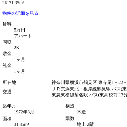
2K 31.35m²
物件の詳細を見る
賃料
5万円
アパート
間取
2K
敷金
1ヶ月
礼金
1ヶ月
所在地
神奈川県横浜市鶴見区 東寺尾1－22－
ＪＲ京浜東北・根岸線鶴見駅 バス(東高
交通
東急東横線菊名駅 バス(東高校前 13分
築年月
構造
1972年3月
木造
階数
面積
31.35m²
地上 2階