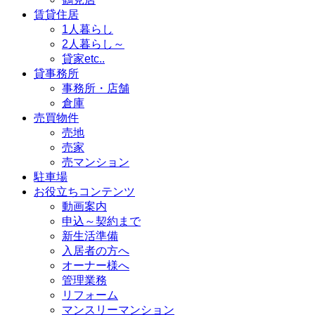
賃貸住居
1人暮らし
2人暮らし～
貸家etc..
貸事務所
事務所・店舗
倉庫
売買物件
売地
売家
売マンション
駐車場
お役立ちコンテンツ
動画案内
申込～契約まで
新生活準備
入居者の方へ
オーナー様へ
管理業務
リフォーム
マンスリーマンション