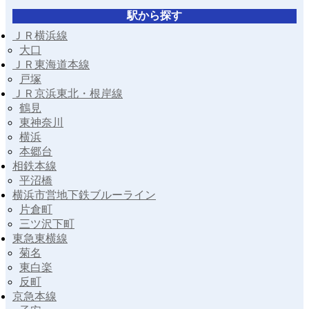
駅から探す
ＪＲ横浜線
大口
ＪＲ東海道本線
戸塚
ＪＲ京浜東北・根岸線
鶴見
東神奈川
横浜
本郷台
相鉄本線
平沼橋
横浜市営地下鉄ブルーライン
片倉町
三ツ沢下町
東急東横線
菊名
東白楽
反町
京急本線