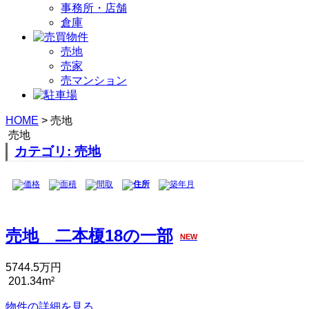
事務所・店舗
倉庫
売地
売家
売マンション
HOME
>
売地
売地
カテゴリ: 売地
価格
面積
間取
住所
築年月
売地 二本榎18の一部
NEW
5744.5万円
201.34m²
物件の詳細を見る