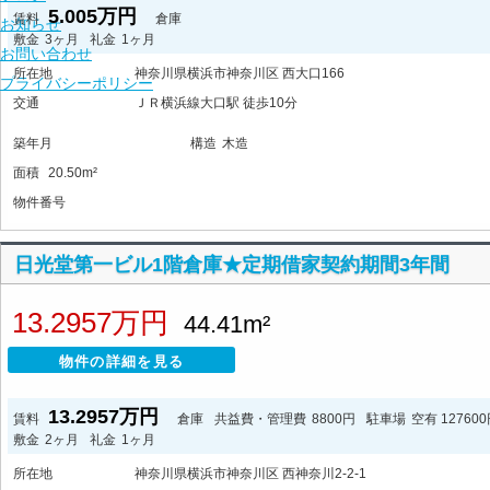
5.005万円
賃料
倉庫
お知らせ
敷金
3ヶ月
礼金
1ヶ月
お問い合わせ
所在地
神奈川県横浜市神奈川区 西大口166
プライバシーポリシー
交通
ＪＲ横浜線大口駅 徒歩10分
築年月
構造
木造
面積
20.50m²
物件番号
日光堂第一ビル1階倉庫★定期借家契約期間3年間
13.2957万円
44.41m²
物件の詳細を見る
13.2957万円
賃料
倉庫
共益費・管理費
8800円
駐車場
空有 12760
敷金
2ヶ月
礼金
1ヶ月
所在地
神奈川県横浜市神奈川区 西神奈川2-2-1