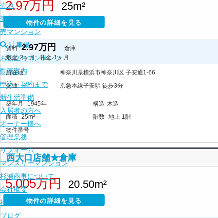
2.97万円
25m²
売地
売家
物件の詳細を見る
売マンション
駐車場
2.97万円
賃料
倉庫
お役立ちコンテンツ
敷金
2ヶ月
礼金
1ヶ月
動画案内
所在地
神奈川県横浜市神奈川区 子安通1-66
申込～契約まで
交通
京急本線子安駅 徒歩3分
新生活準備
築年月
1945年
構造
木造
入居者の方へ
面積
25m²
階数
地上 1階
オーナー様へ
物件番号
管理業務
リフォーム
西大口店舗★倉庫
マンスリーマンション
杉浦商事について
5.005万円
20.50m²
会社概要
物件の詳細を見る
社会貢献活動
ブログ