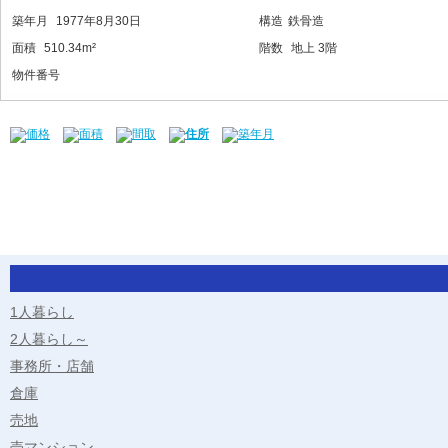
築年月
1977年8月30日
構造
鉄骨造
面積
510.34m²
階数
地上 3階
物件番号
価格
面積
間取
住所
築年月
1人暮らし
2人暮らし～
事務所・店舗
倉庫
売地
売マンション