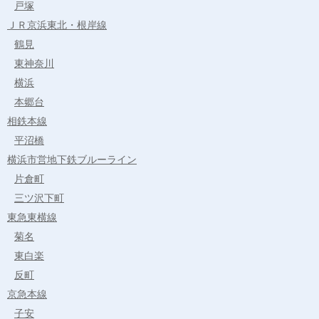
戸塚
ＪＲ京浜東北・根岸線
鶴見
東神奈川
横浜
本郷台
相鉄本線
平沼橋
横浜市営地下鉄ブルーライン
片倉町
三ツ沢下町
東急東横線
菊名
東白楽
反町
京急本線
子安