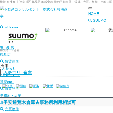
横浜 東神奈川 神奈川区 鶴見区 地域密着 街の不動産屋。賃貸、売買、相続、土地
toggle
HOME
navigation
SUUMO
at home
本店
東神奈川店
東白楽店
HOME
>
倉庫
鶴見店
賃貸住居
倉庫
1人暮らし
カテゴリ: 倉庫
2人暮らし～
貸家etc..
価格
面積
間取
住所
築年月
貸事務所
事務所・店舗
子安通荒木倉庫★事務所利用相談可
倉庫
売買物件