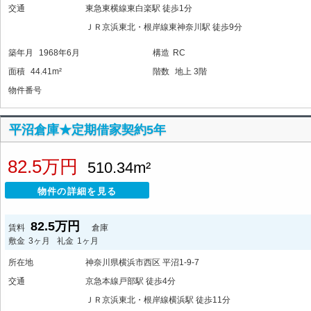
交通
東急東横線東白楽駅 徒歩1分
ＪＲ京浜東北・根岸線東神奈川駅 徒歩9分
築年月
1968年6月
構造
RC
面積
44.41m²
階数
地上 3階
物件番号
平沼倉庫★定期借家契約5年
82.5万円
510.34m²
物件の詳細を見る
82.5万円
賃料
倉庫
敷金
3ヶ月
礼金
1ヶ月
所在地
神奈川県横浜市西区 平沼1-9-7
交通
京急本線戸部駅 徒歩4分
ＪＲ京浜東北・根岸線横浜駅 徒歩11分