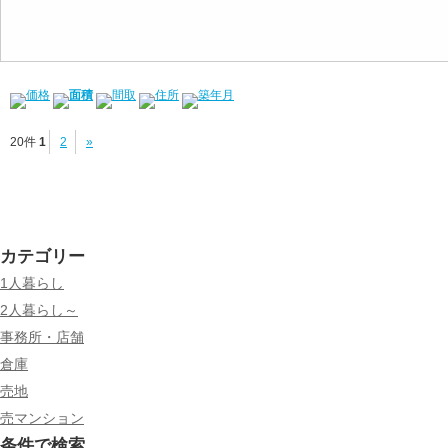
価格
面積
間取
住所
築年月
20件
1
2
»
カテゴリー
1人暮らし
2人暮らし～
事務所・店舗
倉庫
売地
売マンション
条件で検索