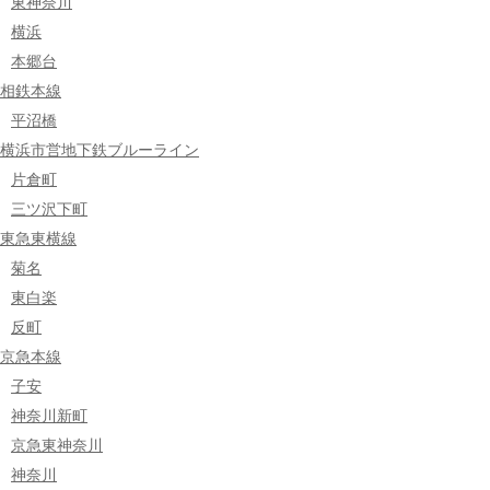
東神奈川
横浜
本郷台
相鉄本線
平沼橋
横浜市営地下鉄ブルーライン
片倉町
三ツ沢下町
東急東横線
菊名
東白楽
反町
京急本線
子安
神奈川新町
京急東神奈川
神奈川