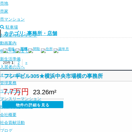
売地
売家
売マンション
駐車場
カテゴリ: 事務所・店舗
お役立ちコンテンツ
動画案内
価格
面積
間取
住所
築年月
申込～契約まで
新生活準備
20件
1
2
»
入居者の方へ
オーナー様へ
フシキビル305★横浜中央市場横の事務所
管理業務
7.7万円
リフォーム
23.26m²
マンスリーマンション
物件の詳細を見る
杉浦商事について
会社概要
社会貢献活動
ブログ