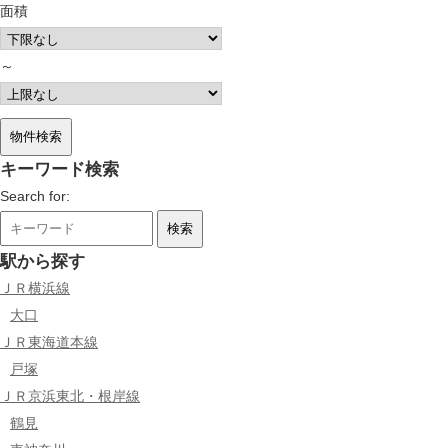
面積
～
キーワード検索
Search for:
駅から探す
ＪＲ横浜線
大口
ＪＲ東海道本線
戸塚
ＪＲ京浜東北・根岸線
鶴見