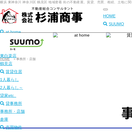
横浜 東神奈川 神奈川区 鶴見区 地域密着 街の不動産屋。賃貸、売買、相続、土地
toggle
HOME
navigation
SUUMO
at home
本店
東神奈川店
東白楽店
HOME
>
事務所・店舗
鶴見店
賃貸住居
1人暮らし
2人暮らし～
貸家etc..
貸事務所
事
事務所・店舗
倉庫
売買物件