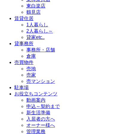
東白楽店
鶴見店
賃貸住居
1人暮らし
2人暮らし～
貸家etc..
貸事務所
事務所・店舗
倉庫
売買物件
売地
売家
売マンション
駐車場
お役立ちコンテンツ
動画案内
申込～契約まで
新生活準備
入居者の方へ
オーナー様へ
管理業務