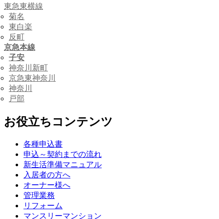
東急東横線
菊名
東白楽
反町
京急本線
子安
神奈川新町
京急東神奈川
神奈川
戸部
お役立ちコンテンツ
各種申込書
申込～契約までの流れ
新生活準備マニュアル
入居者の方へ
オーナー様へ
管理業務
リフォーム
マンスリーマンション