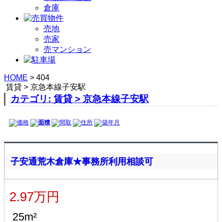
倉庫
売地
売家
売マンション
HOME
>
404
賃貸 > 京急本線子安駅
カテゴリ: 賃貸 > 京急本線子安駅
価格
面積
間取
住所
築年月
子安通荒木倉庫★事務所利用相談可
2.97万円
25m²