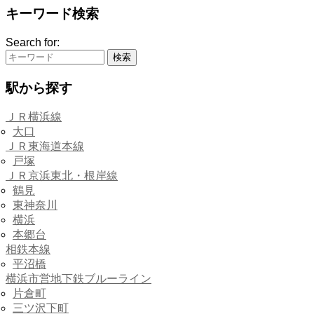
キーワード検索
Search for:
駅から探す
ＪＲ横浜線
大口
ＪＲ東海道本線
戸塚
ＪＲ京浜東北・根岸線
鶴見
東神奈川
横浜
本郷台
相鉄本線
平沼橋
横浜市営地下鉄ブルーライン
片倉町
三ツ沢下町