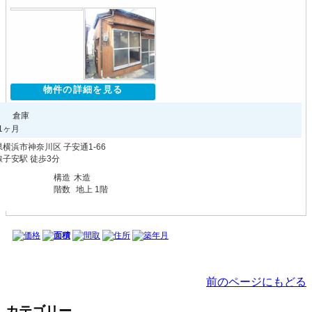
物件の詳細を見る
円
倉庫
1ヶ月
横浜市神奈川区 子安通1-66
子安駅 徒歩3分
構造
木造
階数
地上 1階
価格
面積
間取
住所
築年月
前のページにもどる
カテゴリー