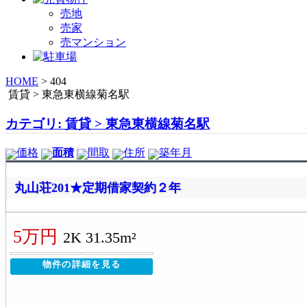
売地
売家
売マンション
HOME
>
404
賃貸 > 東急東横線菊名駅
カテゴリ: 賃貸 > 東急東横線菊名駅
価格
面積
間取
住所
築年月
丸山荘201★定期借家契約２年
5万円
2K 31.35m²
物件の詳細を見る