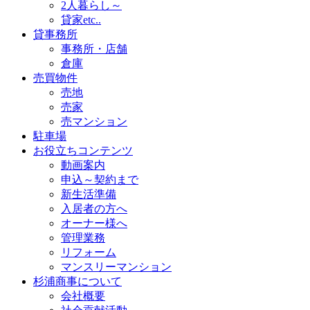
2人暮らし～
貸家etc..
貸事務所
事務所・店舗
倉庫
売買物件
売地
売家
売マンション
駐車場
お役立ちコンテンツ
動画案内
申込～契約まで
新生活準備
入居者の方へ
オーナー様へ
管理業務
リフォーム
マンスリーマンション
杉浦商事について
会社概要