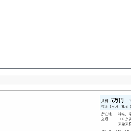
5万円
賃料
敷金
1ヶ月
礼金
所在地
神奈川県
交通
ＪＲ京浜
東急東横