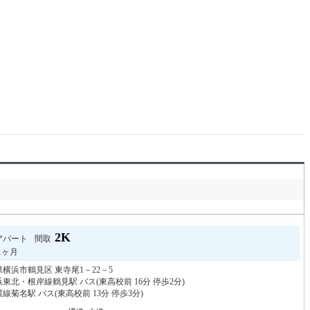
2K
アパート
間取
1ヶ月
横浜市鶴見区 東寺尾1－22－5
東北・根岸線鶴見駅 バス(東高校前 16分 停歩2分)
線菊名駅 バス(東高校前 13分 停歩3分)