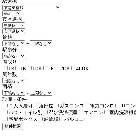
駅選択
市区選択
賃料
～
駅歩分
間取り
1R
1K
1DK
2K
2DK
4LDK
築年数
面積
～
設備・条件
２人入居可
角部屋
ガスコンロ
電気コンロ
IHコン
バス・トイレ別
温水洗浄便座
エアコン
室内洗濯機
宅配ボックス
駐輪場
バルコニー