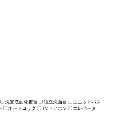
洗髪洗面化粧台
独立洗面台
ユニットバス
ー
オートロック
TVドアホン
エレベータ