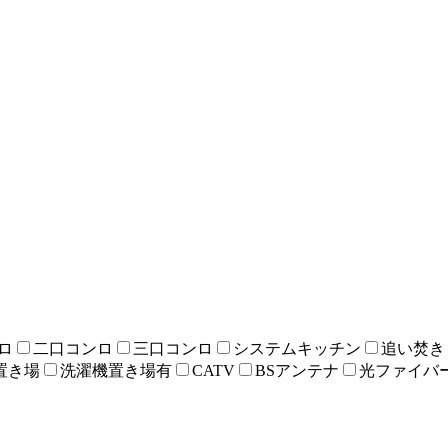
ロ
二口コンロ
三口コンロ
システムキッチン
追い焚き
置き場
洗濯機置き場有
CATV
BSアンテナ
光ファイバ