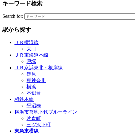
キーワード検索
Search for:
駅から探す
ＪＲ横浜線
大口
ＪＲ東海道本線
戸塚
ＪＲ京浜東北・根岸線
鶴見
東神奈川
横浜
本郷台
相鉄本線
平沼橋
横浜市営地下鉄ブルーライン
片倉町
三ツ沢下町
東急東横線