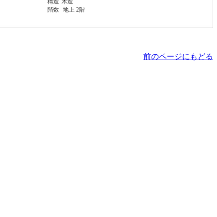
構造
木造
階数
地上 2階
前のページにもどる