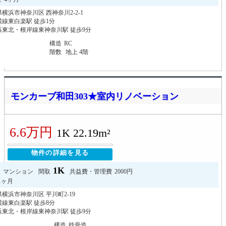
横浜市神奈川区 西神奈川2-2-1
線東白楽駅 徒歩1分
浜東北・根岸線東神奈川駅 徒歩9分
構造
RC
階数
地上 4階
モンカーブ和田303★室内リノベーション
6.6万円
1K 22.19m²
物件の詳細を見る
1K
マンション
間取
共益費・管理費
2000円
1ヶ月
横浜市神奈川区 平川町2-19
線東白楽駅 徒歩8分
浜東北・根岸線東神奈川駅 徒歩9分
月
構造
鉄骨造