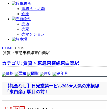
事務所・店舗
倉庫
売地
売家
売マンション
HOME
>
404
賃貸 > 東急東横線東白楽駅
カテゴリ: 賃貸 > 東急東横線東白楽駅
価格
面積
間取
住所
築年月
【礼金なし】日光堂第一ビル203★人気の東横線
「東白楽」駅目の前！