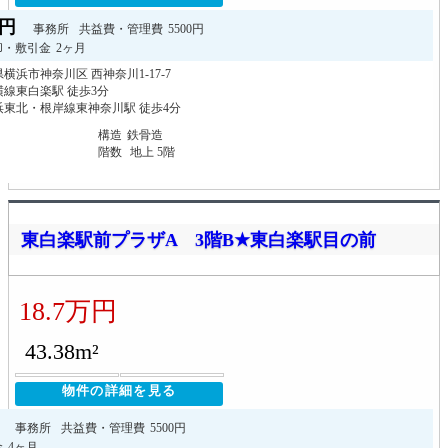
万円
事務所
共益費・管理費
5500円
却・敷引金
2ヶ月
横浜市神奈川区 西神奈川1-17-7
線東白楽駅 徒歩3分
浜東北・根岸線東神奈川駅 徒歩4分
構造
鉄骨造
階数
地上 5階
東白楽駅前プラザA 3階B★東白楽駅目の前
18.7万円
43.38m²
物件の詳細を見る
円
事務所
共益費・管理費
5500円
金
4ヶ月