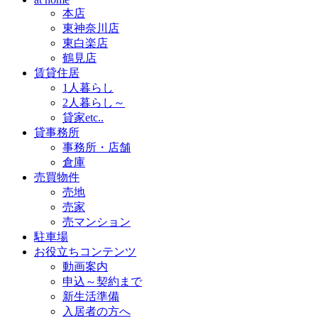
本店
東神奈川店
東白楽店
鶴見店
賃貸住居
1人暮らし
2人暮らし～
貸家etc..
貸事務所
事務所・店舗
倉庫
売買物件
売地
売家
売マンション
駐車場
お役立ちコンテンツ
動画案内
申込～契約まで
新生活準備
入居者の方へ