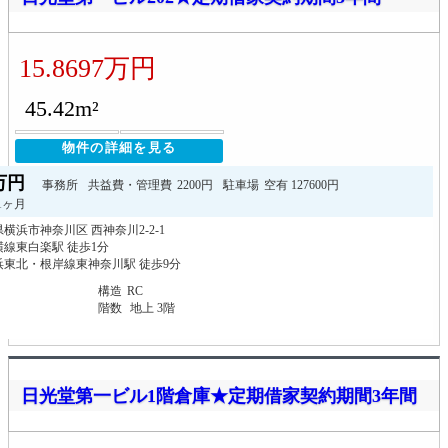
15.8697万円
45.42m²
物件の詳細を見る
7万円
事務所
共益費・管理費
2200円
駐車場
空有 127600円
1ヶ月
横浜市神奈川区 西神奈川2-2-1
線東白楽駅 徒歩1分
浜東北・根岸線東神奈川駅 徒歩9分
構造
RC
階数
地上 3階
日光堂第一ビル1階倉庫★定期借家契約期間3年間