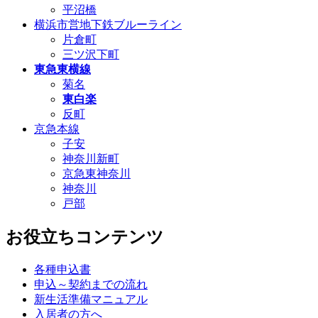
平沼橋
横浜市営地下鉄ブルーライン
片倉町
三ツ沢下町
東急東横線
菊名
東白楽
反町
京急本線
子安
神奈川新町
京急東神奈川
神奈川
戸部
お役立ちコンテンツ
各種申込書
申込～契約までの流れ
新生活準備マニュアル
入居者の方へ