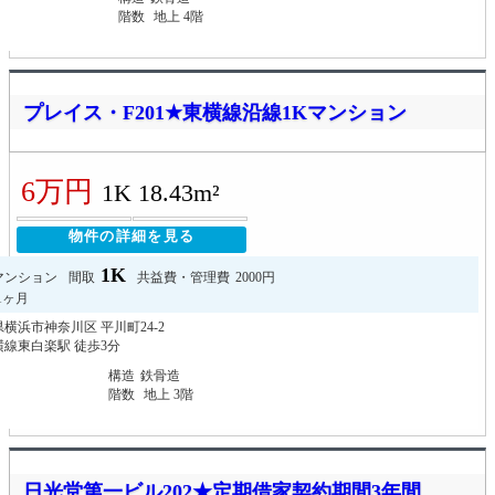
階数
地上 4階
プレイス・F201★東横線沿線1Kマンション
6万円
1K 18.43m²
物件の詳細を見る
1K
マンション
間取
共益費・管理費
2000円
1ヶ月
横浜市神奈川区 平川町24-2
線東白楽駅 徒歩3分
構造
鉄骨造
階数
地上 3階
日光堂第一ビル202★定期借家契約期間3年間