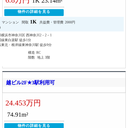
6.8万円
1K 23.14m²
物件の詳細を見る
1K
マンション
間取
共益費・管理費
2000円
0
横浜市神奈川区 西神奈川2－2－1
線東白楽駅 徒歩1分
浜東北・根岸線東神奈川駅 徒歩9分
構造
RC
階数
地上 3階
越ビル2F★3駅利用可
24.453万円
74.91m²
物件の詳細を見る