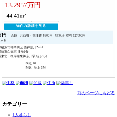
13.2957万円
44.41m²
物件の詳細を見る
7万円
倉庫
共益費・管理費
8800円
駐車場
空有 127600円
1ヶ月
横浜市神奈川区 西神奈川2-2-1
線東白楽駅 徒歩1分
浜東北・根岸線東神奈川駅 徒歩9分
構造
RC
階数
地上 3階
価格
面積
間取
住所
築年月
前のページにもどる
カテゴリー
1人暮らし