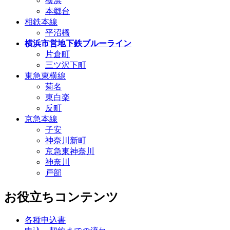
横浜
本郷台
相鉄本線
平沼橋
横浜市営地下鉄ブルーライン
片倉町
三ツ沢下町
東急東横線
菊名
東白楽
反町
京急本線
子安
神奈川新町
京急東神奈川
神奈川
戸部
お役立ちコンテンツ
各種申込書