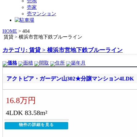
売地
売家
売マンション
HOME
>
404
賃貸 > 横浜市営地下鉄ブルーライン
カテゴリ: 賃貸 > 横浜市営地下鉄ブルーライン
価格
面積
間取
住所
築年月
アクトピア・ガーデン山302★分譲マンション4LDK
16.8万円
4LDK 83.58m²
物件の詳細を見る