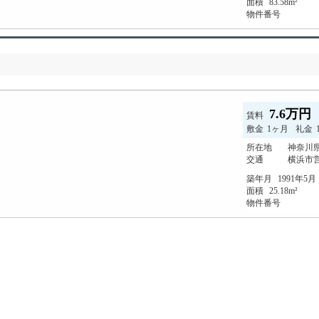
面積
83.58m²
物件番号
7.6万円
賃料
敷金
1ヶ月
礼金
所在地
神奈川県
交通
横浜市
築年月
1991年5月
面積
25.18m²
物件番号