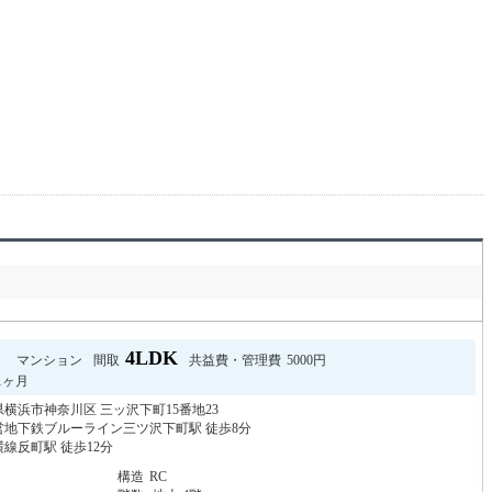
円
4LDK
マンション
間取
共益費・管理費
5000円
1ヶ月
横浜市神奈川区 三ッ沢下町15番地23
営地下鉄ブルーライン三ツ沢下町駅 徒歩8分
線反町駅 徒歩12分
月
構造
RC