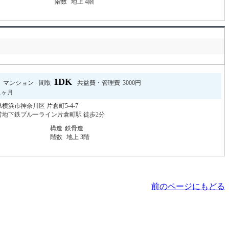
階数
地上 4階
1DK
マンション
間取
共益費・管理費
3000円
1ヶ月
横浜市神奈川区 片倉町5-4-7
営地下鉄ブルーライン片倉町駅 徒歩2分
構造
鉄骨造
階数
地上 3階
前のページにもどる