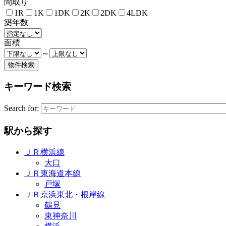
間取り
1R
1K
1DK
2K
2DK
4LDK
築年数
面積
～
キーワード検索
Search for:
駅から探す
ＪＲ横浜線
大口
ＪＲ東海道本線
戸塚
ＪＲ京浜東北・根岸線
鶴見
東神奈川