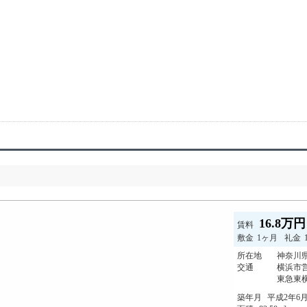
16.8万
賃料
敷金
1ヶ月
礼金
所在地
神奈川県
交通
横浜市
東急東横
築年月
平成2年6