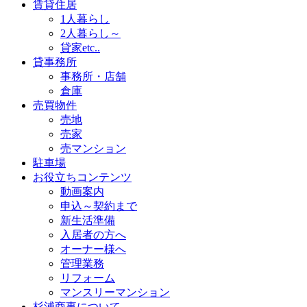
賃貸住居
1人暮らし
2人暮らし～
貸家etc..
貸事務所
事務所・店舗
倉庫
売買物件
売地
売家
売マンション
駐車場
お役立ちコンテンツ
動画案内
申込～契約まで
新生活準備
入居者の方へ
オーナー様へ
管理業務
リフォーム
マンスリーマンション
杉浦商事について