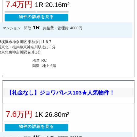
7.4万円
1R 20.16m²
物件の詳細を見る
1R
マンション
間取
共益費・管理費
4000円
横浜市神奈川区 東神奈川1-8-7
浜東北・根岸線東神奈川駅 徒歩1分
線京急東神奈川駅 徒歩1分
月
構造
RC
階数
地上 6階
【礼金なし】ジョワパレス103★人気物件！
7.6万円
1K 26.80m²
物件の詳細を見る