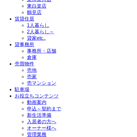
東白楽店
鶴見店
賃貸住居
1人暮らし
2人暮らし～
貸家etc..
貸事務所
事務所・店舗
倉庫
売買物件
売地
売家
売マンション
駐車場
お役立ちコンテンツ
動画案内
申込～契約まで
新生活準備
入居者の方へ
オーナー様へ
管理業務