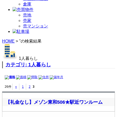
倉庫
売地
売家
売マンション
HOME
>
''の検索結果
1人暮らし
カテゴリ: 1人暮らし
価格
面積
間取
住所
築年月
26件
«
1
2
3
【礼金なし】メゾン東和506★駅近ワンルーム