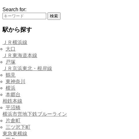
Search for:
駅から探す
ＪＲ横浜線
大口
ＪＲ東海道本線
戸塚
ＪＲ京浜東北・根岸線
鶴見
東神奈川
横浜
本郷台
相鉄本線
平沼橋
横浜市営地下鉄ブルーライン
片倉町
三ツ沢下町
東急東横線