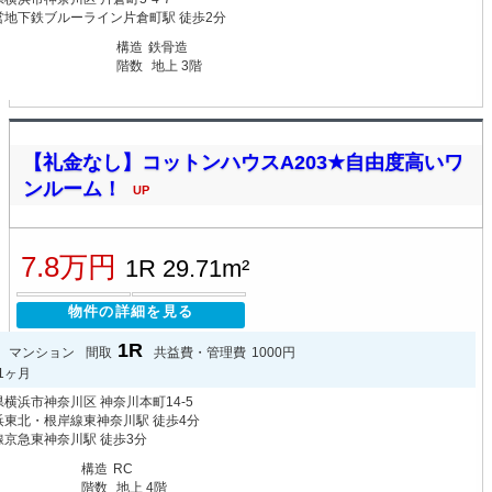
営地下鉄ブルーライン片倉町駅 徒歩2分
月
構造
鉄骨造
階数
地上 3階
【礼金なし】コットンハウスA203★自由度高いワ
ンルーム！
UP
7.8万円
1R 29.71m²
物件の詳細を見る
1R
マンション
間取
共益費・管理費
1000円
1ヶ月
横浜市神奈川区 神奈川本町14-5
浜東北・根岸線東神奈川駅 徒歩4分
線京急東神奈川駅 徒歩3分
構造
RC
階数
地上 4階