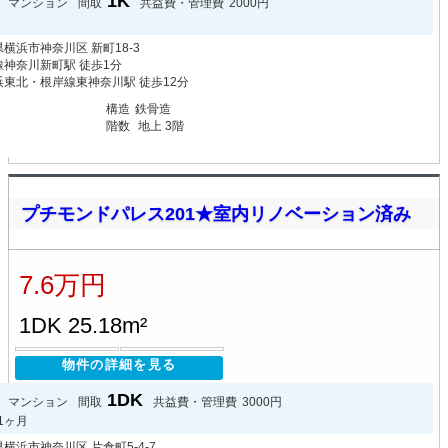
1K
マンション
間取
共益費・管理費
2000円
横浜市神奈川区 新町18-3
線神奈川新町駅 徒歩1分
浜東北・根岸線東神奈川駅 徒歩12分
月
構造
鉄骨造
階数
地上 3階
プチモンドパレス201★室内リノベーション済み
7.6万円
1DK 25.18m²
物件の詳細を見る
1DK
マンション
間取
共益費・管理費
3000円
1ヶ月
横浜市神奈川区 片倉町5-4-7