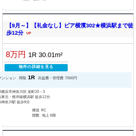
【9月～】【礼金なし】ピア横濱302★横浜駅まで徒
歩12分
UP
8万円
1R 30.01m²
物件の詳細を見る
1R
マンション
間取
共益費・管理費
7000円
横浜市神奈川区 栄町20－3
東北・根岸線横浜駅 徒歩12分
神奈川駅 徒歩9分
月
構造
RC
階数
地上 6階