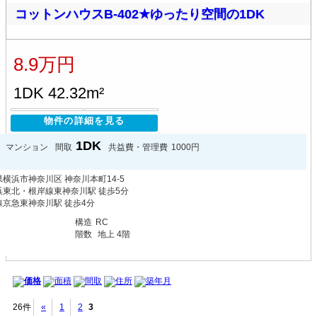
コットンハウスB-402★ゆったり空間の1DK
8.9万円
1DK 42.32m²
物件の詳細を見る
1DK
マンション
間取
共益費・管理費
1000円
横浜市神奈川区 神奈川本町14-5
浜東北・根岸線東神奈川駅 徒歩5分
線京急東神奈川駅 徒歩4分
月
構造
RC
階数
地上 4階
価格
面積
間取
住所
築年月
26件
«
1
2
3